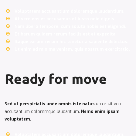
Voluptatem accusantium doloremque laudantium.
At vero eos et accusamus et iusto odio dignis.
Nam libero tempore, cum soluta nobis est eligendi.
Et harum quidem rerum facilis est et expedita.
Itaque earum rerum hic tenetur a sapiente delectus.
Ut enim ad minima veniam, quis nostrum exercitatio.
Ready for move
Sed ut perspiciatis unde omnis iste natus
error sit volu
accusantium doloremque laudantium.
Nemo enim ipsam
voluptatem.
Voluptatem accusantium doloremque laudantium.