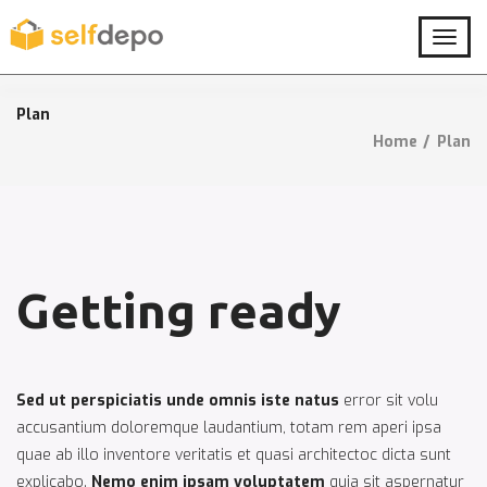
T
o
g
g
Plan
l
Home
Plan
e
n
a
v
i
g
a
Getting ready
t
i
o
n
Sed ut perspiciatis unde omnis iste natus
error sit volu
accusantium doloremque laudantium, totam rem aperi ipsa
quae ab illo inventore veritatis et quasi architectoc dicta sunt
explicabo.
Nemo enim ipsam voluptatem
quia sit aspernatur