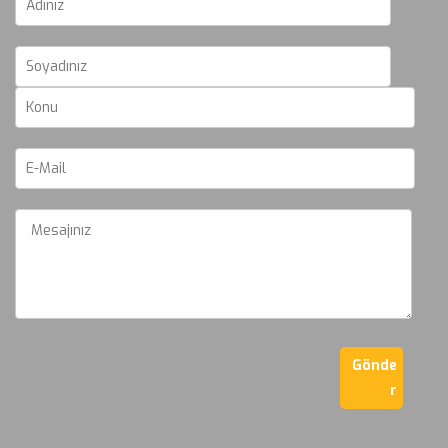
Gönde
r