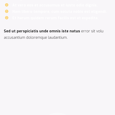
At vero eos et accusamus et iusto odio dignis.
Nam libero tempore, cum soluta nobis est eligendi.
Et harum quidem rerum facilis est et expedita.
Sed ut perspiciatis unde omnis iste natus
error sit volu
accusantium doloremque laudantium.