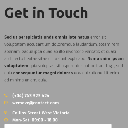
Get in Touch
Sed ut perspiciatis unde omnis iste natus
error sit
voluptatem accusantium doloremque laudantium, totam rem
aperiam, eaque ipsa quae ab illo inventore veritatis et quasi
architecto beatae vitae dicta sunt explicabo.
Nemo enim ipsam
voluptatem
quia voluptas sit aspernatur aut odit aut fugit, sed
quia
consequuntur magni dolores
eos qui ratione. Ut enim
ad minima eniam, quis.
(+04) 743 323 424
wemove@contact.com
Collins Street West Victoria
Mon-Sat: 09:00 - 18:00