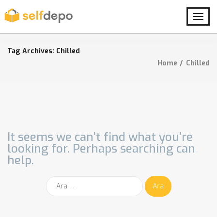
T
o
g
g
Tag Archives: Chilled
l
Home
Chilled
e
n
a
v
i
g
a
t
It seems we can’t find what you’re
i
looking for. Perhaps searching can
o
help.
n